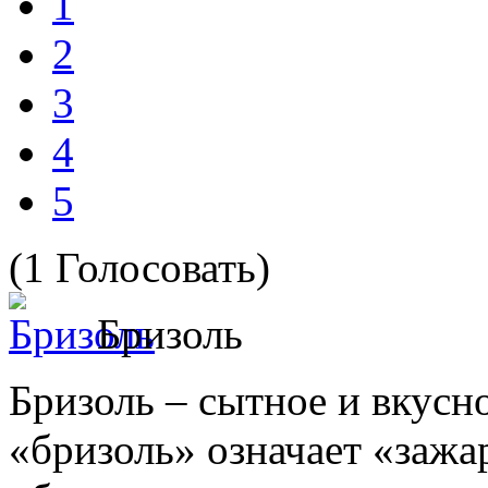
1
2
3
4
5
(1 Голосовать)
Бризоль
Бризоль – сытное и вкусн
«бризоль» означает «зажа