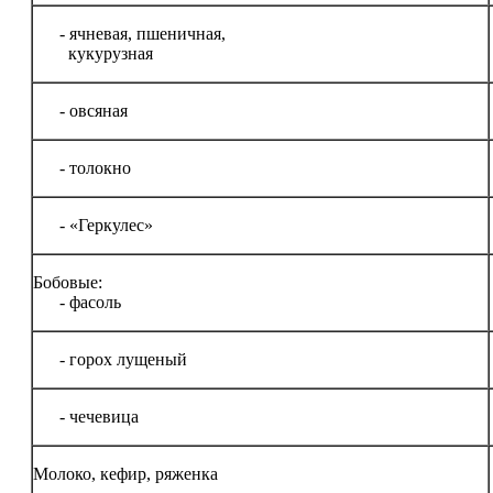
- ячневая, пшеничная,
кукурузная
- овсяная
- толокно
- «Геркулес»
Бобовые:
- фасоль
- горох лущеный
- чечевица
Молоко, кефир, ряженка