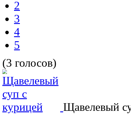
2
3
4
5
(3 голосов)
Щавелевый су