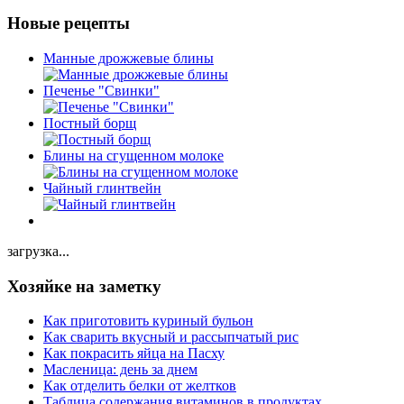
Новые рецепты
Манные дрожжевые блины
Печенье "Свинки"
Постный борщ
Блины на сгущенном молоке
Чайный глинтвейн
загрузка...
Хозяйке на заметку
Как приготовить куриный бульон
Как сварить вкусный и рассыпчатый рис
Как покрасить яйца на Пасху
Масленица: день за днем
Как отделить белки от желтков
Таблица содержания витаминов в продуктах