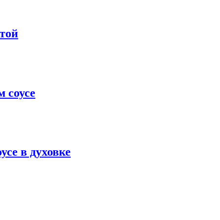
стой
м соусе
усе в духовке