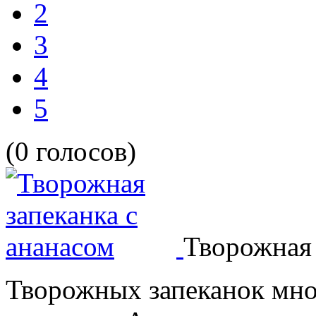
2
3
4
5
(0 голосов)
Творожная 
Творожных запеканок мног