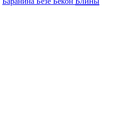
Блины
Баранина
Бекон
Безе