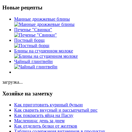
Новые рецепты
Манные дрожжевые блины
Печенье "Свинки"
Постный борщ
Блины на сгущенном молоке
Чайный глинтвейн
загрузка...
Хозяйке на заметку
Как приготовить куриный бульон
Как сварить вкусный и рассыпчатый рис
Как покрасить яйца на Пасху
Масленица: день за днем
Как отделить белки от желтков
Таблица содержания витаминов в продуктах