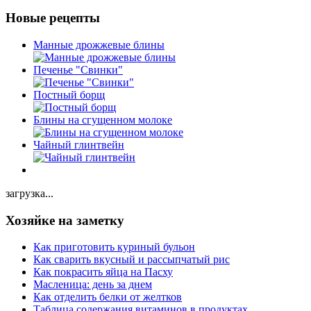
Новые рецепты
Манные дрожжевые блины
Печенье "Свинки"
Постный борщ
Блины на сгущенном молоке
Чайный глинтвейн
загрузка...
Хозяйке на заметку
Как приготовить куриный бульон
Как сварить вкусный и рассыпчатый рис
Как покрасить яйца на Пасху
Масленица: день за днем
Как отделить белки от желтков
Таблица содержания витаминов в продуктах