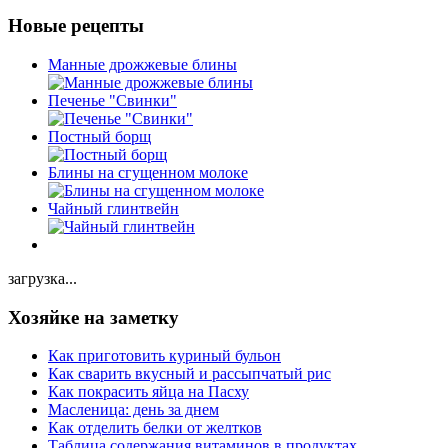
Новые рецепты
Манные дрожжевые блины
Печенье "Свинки"
Постный борщ
Блины на сгущенном молоке
Чайный глинтвейн
загрузка...
Хозяйке на заметку
Как приготовить куриный бульон
Как сварить вкусный и рассыпчатый рис
Как покрасить яйца на Пасху
Масленица: день за днем
Как отделить белки от желтков
Таблица содержания витаминов в продуктах