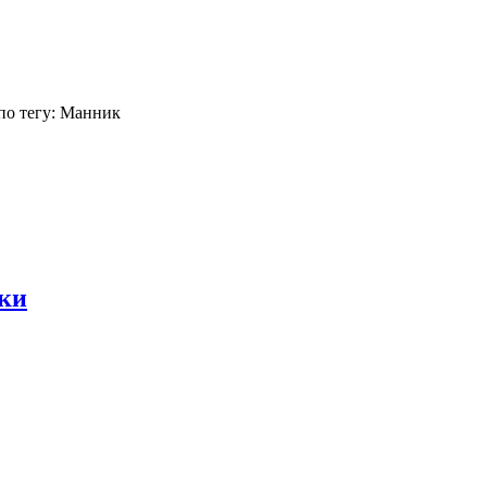
по тегу: Манник
уки