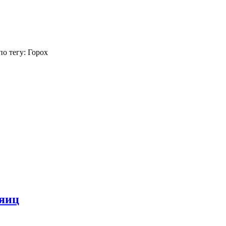
о тегу: Горох
 яиц