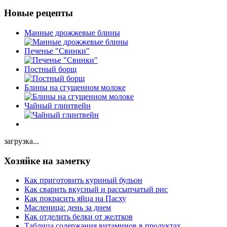
Новые рецепты
Манные дрожжевые блины
Печенье "Свинки"
Постный борщ
Блины на сгущенном молоке
Чайный глинтвейн
загрузка...
Хозяйке на заметку
Как приготовить куриный бульон
Как сварить вкусный и рассыпчатый рис
Как покрасить яйца на Пасху
Масленица: день за днем
Как отделить белки от желтков
Таблица содержания витаминов в продуктах