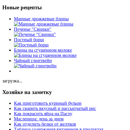
Новые рецепты
Манные дрожжевые блины
Печенье "Свинки"
Постный борщ
Блины на сгущенном молоке
Чайный глинтвейн
загрузка...
Хозяйке на заметку
Как приготовить куриный бульон
Как сварить вкусный и рассыпчатый рис
Как покрасить яйца на Пасху
Масленица: день за днем
Как отделить белки от желтков
Таблица содержания витаминов в продуктах