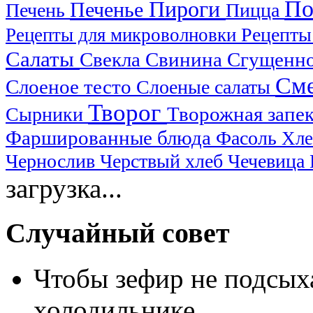
По
Пироги
Печенье
Печень
Пицца
Рецепты
Рецепты для микроволновки
Салаты
Свекла
Свинина
Сгущенно
См
Слоеное тесто
Слоеные салаты
Творог
Творожная запе
Сырники
Фаршированные блюда
Фасоль
Хл
Чернослив
Черствый хлеб
Чечевица
загрузка...
Случайный совет
Чтобы зефир не подсыха
холодильнике.