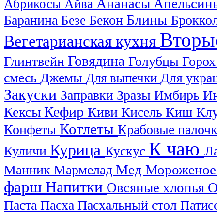
Ананасы
Апельси
Абрикосы
Айва
Блины
Баранина
Бекон
Брокко
Безе
Вторы
Вегетарианская кухня
Говядина
Глинтвейн
Голубцы
Горо
смесь
Джемы
Для укра
Для выпечки
Закуски
Заправки
Зразы
Имбирь
И
Кефир
Кексы
Киви
Кисель
Киш
Кл
Котлеты
Конфеты
Крабовые палоч
К чаю
Курица
Куличи
Кускус
Л
Мед
Манник
Мармелад
Морожено
фарш
Напитки
Овсяные хлопья
О
Паста
Пасха
Пасхальный стол
Патис