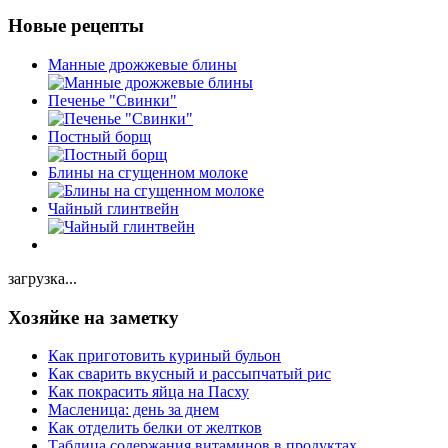
Новые рецепты
Манные дрожжевые блины
Печенье "Свинки"
Постный борщ
Блины на сгущенном молоке
Чайный глинтвейн
загрузка...
Хозяйке на заметку
Как приготовить куриный бульон
Как сварить вкусный и рассыпчатый рис
Как покрасить яйца на Пасху
Масленица: день за днем
Как отделить белки от желтков
Таблица содержания витаминов в продуктах