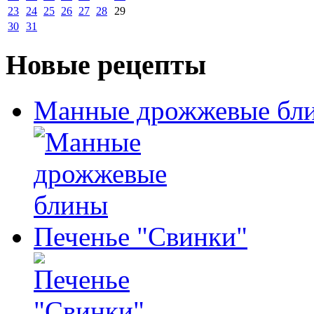
23
24
25
26
27
28
29
30
31
Новые рецепты
Манные дрожжевые бл
Печенье "Свинки"