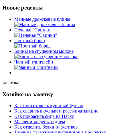
Новые рецепты
Манные дрожжевые блины
Печенье "Свинки"
Постный борщ
Блины на сгущенном молоке
Чайный глинтвейн
загрузка...
Хозяйке на заметку
Как приготовить куриный бульон
Как сварить вкусный и рассыпчатый рис
Как покрасить яйца на Пасху
Масленица: день за днем
Как отделить белки от желтков
Таблица содержания витаминов в продуктах