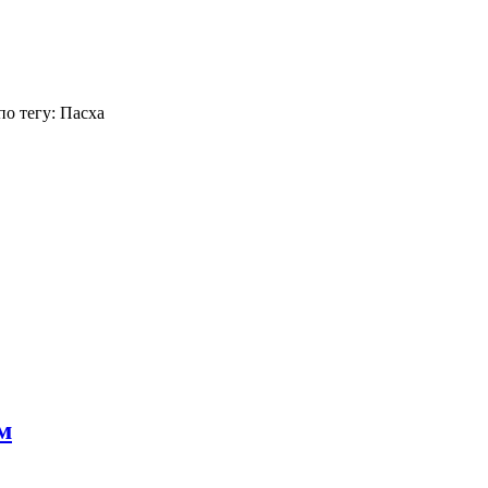
о тегу: Пасха
м