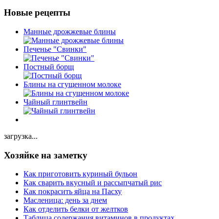
Новые рецепты
Манные дрожжевые блины
Печенье "Свинки"
Постный борщ
Блины на сгущенном молоке
Чайный глинтвейн
загрузка...
Хозяйке на заметку
Как приготовить куриный бульон
Как сварить вкусный и рассыпчатый рис
Как покрасить яйца на Пасху
Масленица: день за днем
Как отделить белки от желтков
Таблица содержания витаминов в продуктах