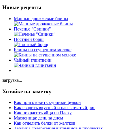
Новые рецепты
Манные дрожжевые блины
Печенье "Свинки"
Постный борщ
Блины на сгущенном молоке
Чайный глинтвейн
загрузка...
Хозяйке на заметку
Как приготовить куриный бульон
Как сварить вкусный и рассыпчатый рис
Как покрасить яйца на Пасху
Масленица: день за днем
Как отделить белки от желтков
Таблица содержания витаминов в продуктах