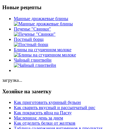
Новые рецепты
Манные дрожжевые блины
Печенье "Свинки"
Постный борщ
Блины на сгущенном молоке
Чайный глинтвейн
загрузка...
Хозяйке на заметку
Как приготовить куриный бульон
Как сварить вкусный и рассыпчатый рис
Как покрасить яйца на Пасху
Масленица: день за днем
Как отделить белки от желтков
Таблица содержания витаминов в продуктах