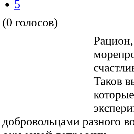
5
(0 голосов)
Рацион,
морепро
счастли
Таков в
которые
экспери
добровольцами разного в