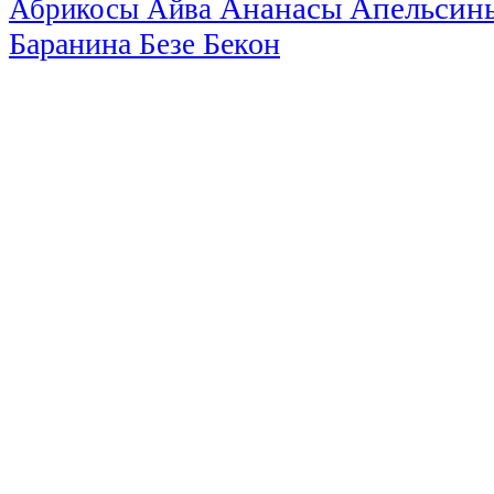
Ананасы
Апельси
Абрикосы
Айва
Баранина
Бекон
Безе