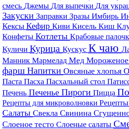
смесь
Джемы
Для укра
Для выпечки
Закуски
Заправки
Зразы
Имбирь
И
Кефир
Кексы
Киви
Кисель
Киш
Кл
Котлеты
Конфеты
Крабовые палоч
К чаю
Курица
Куличи
Кускус
Л
Мед
Манник
Мармелад
Морожено
фарш
Напитки
Овсяные хлопья
О
Паста
Пасха
Пасхальный стол
Патис
По
Пироги
Печенье
Печень
Пицца
Рецепты
Рецепты для микроволновки
Салаты
Свекла
Свинина
Сгущенно
См
Слоеное тесто
Слоеные салаты