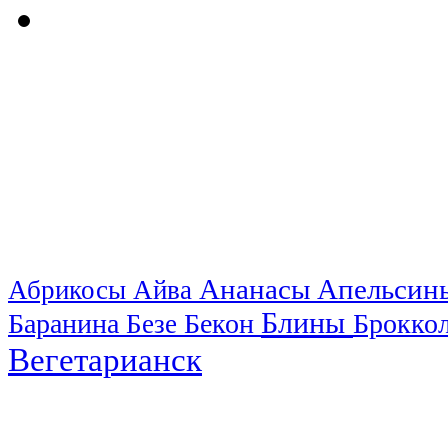
Ананасы
Апельси
Абрикосы
Айва
Блины
Баранина
Бекон
Брокко
Безе
Вегетарианск