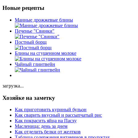
Новые рецепты
Манные дрожжевые блины
Печенье "Свинки"
Постный борщ
Блины на сгущенном молоке
Чайный глинтвейн
загрузка...
Хозяйке на заметку
Как приготовить куриный бульон
Как сварить вкусный и рассыпчатый рис
Как покрасить яйца на Пасху
Масленица: день за днем
Как отделить белки от желтков
Таблица содержания витаминов в продуктах