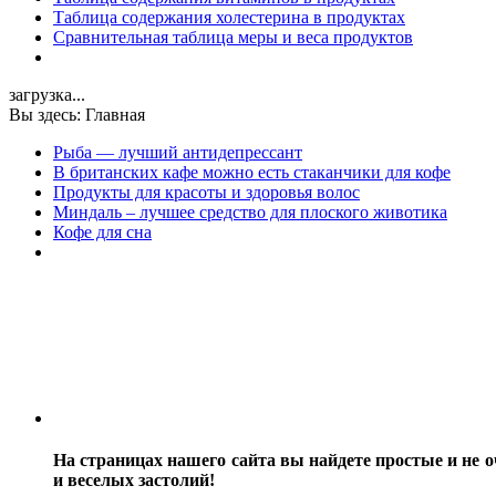
Таблица содержания холестерина в продуктах
Сравнительная таблица меры и веса продуктов
загрузка...
Вы здесь:
Главная
Рыба — лучший антидепрессант
В британских кафе можно есть стаканчики для кофе
Продукты для красоты и здоровья волос
Миндаль – лучшее средство для плоского животика
Кофе для сна
На страницах нашего сайта вы найдете простые и не о
и веселых застолий!