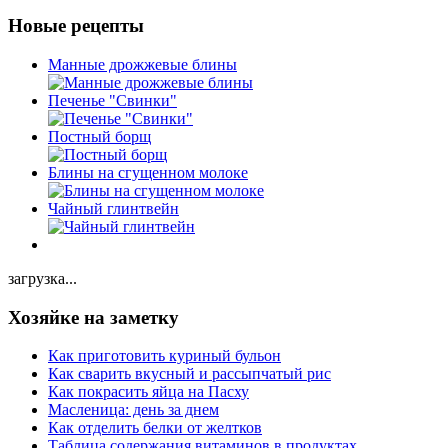
Новые рецепты
Манные дрожжевые блины
Печенье "Свинки"
Постный борщ
Блины на сгущенном молоке
Чайный глинтвейн
загрузка...
Хозяйке на заметку
Как приготовить куриный бульон
Как сварить вкусный и рассыпчатый рис
Как покрасить яйца на Пасху
Масленица: день за днем
Как отделить белки от желтков
Таблица содержания витаминов в продуктах